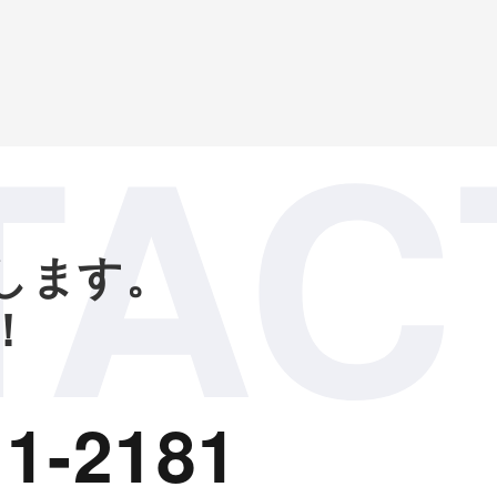
TAC
します。
！
1-2181