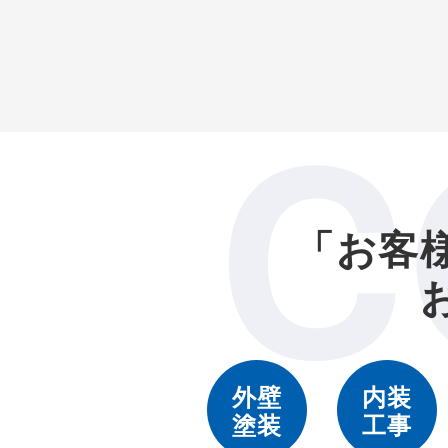
C
「お客
外壁
内装
塗装
工事